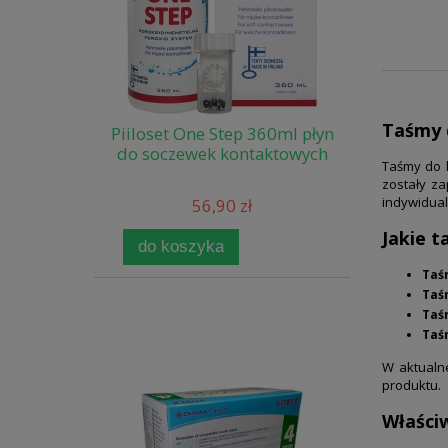
Taśmy d
Piiloset One Step 360ml płyn
do soczewek kontaktowych
Taśmy do 
zostały za
indywidual
56,90 zł
Jakie 
do koszyka
Taś
Taś
Taś
Taś
W aktualne
produktu.
Właści