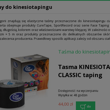
y do kinesiotapingu
egorii znajdują się elastyczne taśmy przeznaczone do kinesiotapingu 
erta obejmuje produkty CureTape, SportRecord oraz serie Face Taping 
ą, długością, kolorem oraz właściwościami warstwy klejącej. W zależności
 cm × 5 m oraz produkty przeznaczone do delikatnych obszarów skór
 zalecenia producenta. Prawidłowy sposób aplikacji zależy od obszaru ci
Taśma do kinesiotapi
Tasma KINESIOTA
CLASSIC taping
Dostępność:
na wyczerpaniu
Wysyłka w:
48 godzin
44,00 zł
do