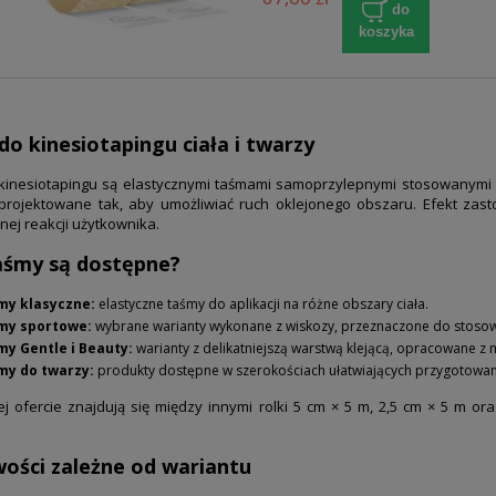
do
koszyka
o kinesiotapingu ciała i twarzy
kinesiotapingu są elastycznymi taśmami samoprzylepnymi stosowanymi n
projektowane tak, aby umożliwiać ruch oklejonego obszaru. Efekt zast
nej reakcji użytkownika.
taśmy są dostępne?
my klasyczne:
elastyczne taśmy do aplikacji na różne obszary ciała.
my sportowe:
wybrane warianty wykonane z wiskozy, przeznaczone do stosowa
my Gentle i Beauty:
warianty z delikatniejszą warstwą klejącą, opracowane z 
my do twarzy:
produkty dostępne w szerokościach ułatwiających przygotowanie
j ofercie znajdują się między innymi rolki 5 cm × 5 m, 2,5 cm × 5 m 
wości zależne od wariantu