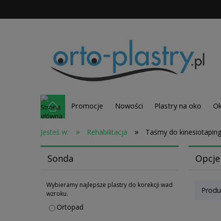
Promocje
Nowości
Plastry na oko
Ok
»
»
Jesteś w:
Rehabilitacja
Taśmy do kinesiotapin
Sonda
Opcje
Wybieramy najlepsze plastry do korekcji wad
Produ
wzroku.
Ortopad