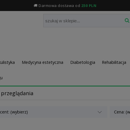
🚚 Darmowa dostawa od
250 PLN
ulistyka
Medycyna estetyczna
Diabetologia
Rehabilitacja
gu
 przeglądania
cent: (wybierz)
Cena: (w