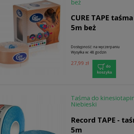
beż
CURE TAPE taśma
5m beż
Dostępność:
na wyczerpaniu
Wysyłka w:
48 godzin
27,99 zł
do
koszyka
Taśma do kinesiotapi
Niebieski
Record TAPE - ta
5m