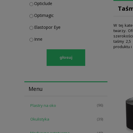
Opticlude
Taśm
Optimagic
W tej kat
Elastopor Eye
twarzy. Of
szerokości
Inne
taśmy 2,5
produktu i
głosuj
Menu
Plastry na oko
(96)
Okulistyka
(39)