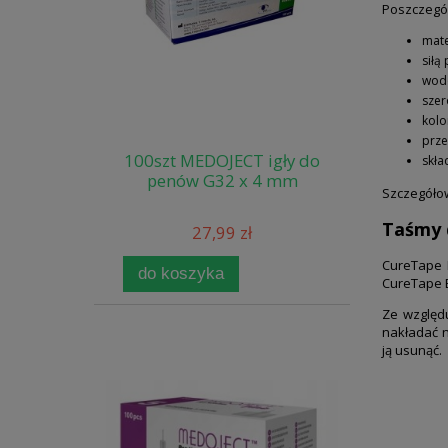
Poszczegól
mate
siłą
wod
szer
kolo
prze
100szt MEDOJECT igły do
skła
penów G32 x 4 mm
Szczegółow
Taśmy 
27,99 zł
CureTape B
do koszyka
CureTape B
Ze względ
nakładać n
ją usunąć.