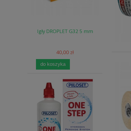
Igły DROPLET G32 5 mm
40,00 zł
do koszyka