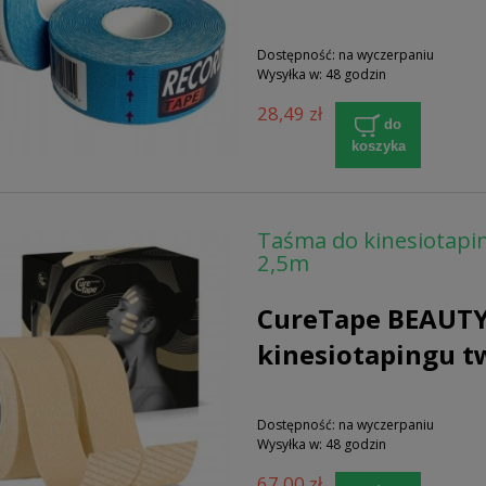
Dostępność:
na wyczerpaniu
Wysyłka w:
48 godzin
28,49 zł
do
koszyka
Taśma do kinesiotapi
2,5m
CureTape BEAUTY 
kinesiotapingu tw
Dostępność:
na wyczerpaniu
Wysyłka w:
48 godzin
67,00 zł