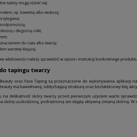
ne taśmy mogą różnić się:
riałem, np. bawełną albo wiskozą;
 przylegania;
oodpornością;
okością i długością rolki;
rem;
znaczeniem do ciała albo twarzy;
dem warstwy klejącej.
e właściwości należy sprawdzić w opisie i instrukcji konkretnego produktu
do tapingu twarzy
eauty oraz Face Taping są przeznaczone do wykonywania aplikacji na t
eauty ma bawełnianą, oddychającą strukturę oraz bezlateksowy klej akry
u na delikatność skóry twarzy przed pierwszym użyciem warto sprawdzi
a skórę uszkodzoną, podrażnioną ani objętą aktywną zmianą skórną. W ra