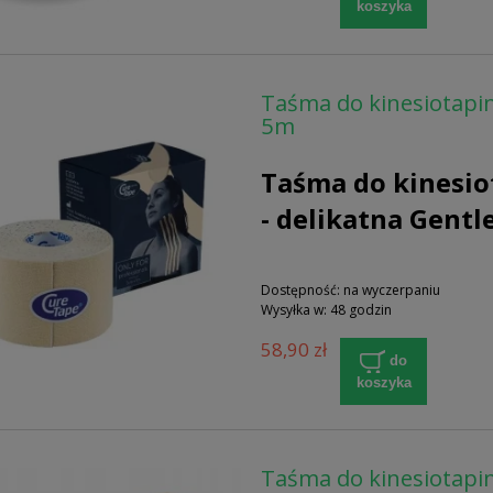
koszyka
Taśma do kinesiotap
5m
Taśma do kinesio
- delikatna Gentle
Dostępność:
na wyczerpaniu
Wysyłka w:
48 godzin
58,90 zł
do
koszyka
Taśma do kinesiotapi