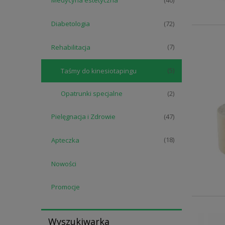
Medycyna estetyczna
(40)
Diabetologia
(72)
Rehabilitacja
(7)
Taśmy do kinesiotapingu
(5)
Opatrunki specjalne
(2)
Pielęgnacja i Zdrowie
(47)
Apteczka
(18)
Nowości
Promocje
Wyszukiwarka