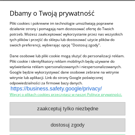
ZN Marta Tabisz
ul. Popowicka 82/3
Dbamy o Twoją prywatność
54-237 Wrocław, woj. dolnośląskie
Korespondencja:
Pliki cookies i pokrewne im technologie umożliwiają poprawne
działanie strony i pomagają nam dostosować ofertę do Twoich
ul. Skrzydlata 13
potrzeb. Możesz zaakceptować wykorzystanie przez nas wszystkich
51-180 Szymanów, woj. dolnośląskie
tych plików i przejść do sklepu lub dostosować użycie plików do
Kontakt:
swoich preferencji, wybierając opcję "Dostosuj zgody".
Tel:
695 744 434
Email:
zn_mt@wp.pl
Dane osobowe lub pliki cookie mogą służyć do personalizacji reklam.
Firma:
Pliki cookie i identyfikatory reklam mobilnych będą używane do
wyświetlania reklam spersonalizowanych i niespersonalizowanych.
NIP:
759-104-90-29
Google będzie wykorzystywać dane osobowe zebrane na witrynie
REGON:
021373584
witrynie lub aplikacji. Link do strony Google poświęconej
odpowiedzialności za firmowe bazy danych.
https://business.safety.google/privacy/
Więcej o plikach cookies przeczytasz w naszej Polityce prywatności.
Zakupy
zaakceptuj tylko niezbędne
Pomoc
dostosuj zgody
Moje konto