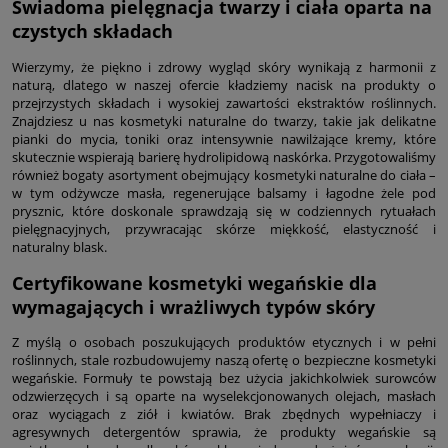
Świadoma pielęgnacja twarzy i ciała oparta na
czystych składach
Wierzymy, że piękno i zdrowy wygląd skóry wynikają z harmonii z
naturą, dlatego w naszej ofercie kładziemy nacisk na produkty o
przejrzystych składach i wysokiej zawartości ekstraktów roślinnych.
Znajdziesz u nas kosmetyki naturalne do twarzy, takie jak delikatne
pianki do mycia, toniki oraz intensywnie nawilżające kremy, które
skutecznie wspierają barierę hydrolipidową naskórka. Przygotowaliśmy
również bogaty asortyment obejmujący kosmetyki naturalne do ciała –
w tym odżywcze masła, regenerujące balsamy i łagodne żele pod
prysznic, które doskonale sprawdzają się w codziennych rytuałach
pielęgnacyjnych, przywracając skórze miękkość, elastyczność i
naturalny blask.
Certyfikowane kosmetyki wegańskie dla
wymagających i wrażliwych typów skóry
Z myślą o osobach poszukujących produktów etycznych i w pełni
roślinnych, stale rozbudowujemy naszą ofertę o bezpieczne kosmetyki
wegańskie. Formuły te powstają bez użycia jakichkolwiek surowców
odzwierzęcych i są oparte na wyselekcjonowanych olejach, masłach
oraz wyciągach z ziół i kwiatów. Brak zbędnych wypełniaczy i
agresywnych detergentów sprawia, że produkty wegańskie są