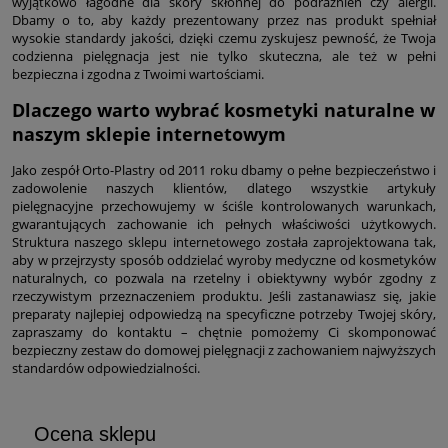
wyjątkowo łagodne dla skóry skłonnej do podrażnień czy alergii.
Dbamy o to, aby każdy prezentowany przez nas produkt spełniał
wysokie standardy jakości, dzięki czemu zyskujesz pewność, że Twoja
codzienna pielęgnacja jest nie tylko skuteczna, ale też w pełni
bezpieczna i zgodna z Twoimi wartościami.
Dlaczego warto wybrać kosmetyki naturalne w
naszym sklepie internetowym
Jako zespół Orto-Plastry od 2011 roku dbamy o pełne bezpieczeństwo i
zadowolenie naszych klientów, dlatego wszystkie artykuły
pielęgnacyjne przechowujemy w ściśle kontrolowanych warunkach,
gwarantujących zachowanie ich pełnych właściwości użytkowych.
Struktura naszego sklepu internetowego została zaprojektowana tak,
aby w przejrzysty sposób oddzielać wyroby medyczne od kosmetyków
naturalnych, co pozwala na rzetelny i obiektywny wybór zgodny z
rzeczywistym przeznaczeniem produktu. Jeśli zastanawiasz się, jakie
preparaty najlepiej odpowiedzą na specyficzne potrzeby Twojej skóry,
zapraszamy do kontaktu – chętnie pomożemy Ci skomponować
bezpieczny zestaw do domowej pielęgnacji z zachowaniem najwyższych
standardów odpowiedzialności.
Ocena sklepu