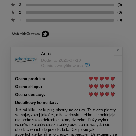
3
(0)
2
(0)
1
(0)
Anna
Dodano: 2026-07-19
Opinia zweryfikowana
Ocena produktu:
Ocena sklepu:
Ocena dostawy:
Dodatkowy komentarz:
Już od kilku lat kupuję plastry na oczko. Te z orto-plqstry
są najwyższej jakości, miłe w dotyku, lekko sie odklejają,
nie podrażniają delikatnej skóry dziecka. Duży wybor
wzorów i kolorów cieszą córkę prze co nie wstydzi się
chodzić w nich do przedszkola. Czuje sie jak
superbohaterka 😃 a to cieszy najbardziej. Dziękujemy za