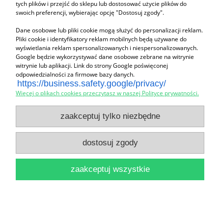
tych plików i przejść do sklepu lub dostosować użycie plików do
Kontakt:
swoich preferencji, wybierając opcję "Dostosuj zgody".
Tel:
695 744 434
Email:
zn_mt@wp.pl
Dane osobowe lub pliki cookie mogą służyć do personalizacji reklam.
Firma:
Pliki cookie i identyfikatory reklam mobilnych będą używane do
wyświetlania reklam spersonalizowanych i niespersonalizowanych.
NIP:
759-104-90-29
Google będzie wykorzystywać dane osobowe zebrane na witrynie
REGON:
021373584
witrynie lub aplikacji. Link do strony Google poświęconej
odpowiedzialności za firmowe bazy danych.
https://business.safety.google/privacy/
Więcej o plikach cookies przeczytasz w naszej Polityce prywatności.
Zakupy
zaakceptuj tylko niezbędne
Pomoc
dostosuj zgody
Moje konto
zaakceptuj wszystkie
Informacje
pokaż pełną wersję strony