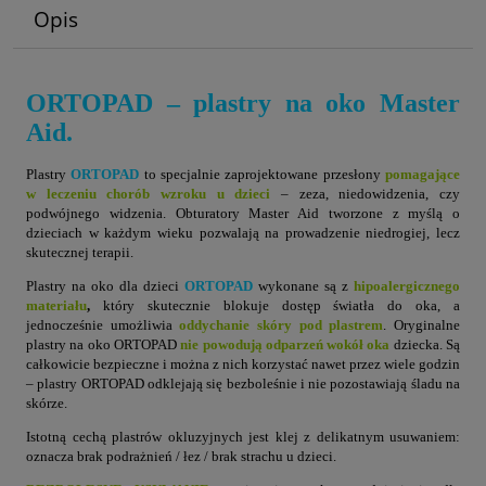
Opis
ORTOPAD – plastry na oko Master
Aid.
Plastry
ORTOPAD
to specjalnie zaprojektowane przesłony
pomagające
w leczeniu chorób wzroku u dzieci
– zeza, niedowidzenia, czy
podwójnego widzenia. Obturatory Master Aid tworzone z myślą o
dzieciach w każdym wieku pozwalają na prowadzenie niedrogiej, lecz
skutecznej terapii.
Plastry na oko dla dzieci
ORTOPAD
wykonane są z
hipoalergicznego
materiału
,
który skutecznie blokuje dostęp światła do oka, a
jednocześnie umożliwia
oddychanie skóry pod plastrem
. Oryginalne
plastry na oko ORTOPAD
nie powodują odparzeń wokół oka
dziecka. Są
całkowicie bezpieczne i można z nich korzystać nawet przez wiele godzin
– plastry ORTOPAD odklejają się bezboleśnie i nie pozostawiają śladu na
skórze.
Istotną cechą plastrów okluzyjnych jest klej z delikatnym usuwaniem:
oznacza brak podrażnień / łez / brak strachu u dzieci.