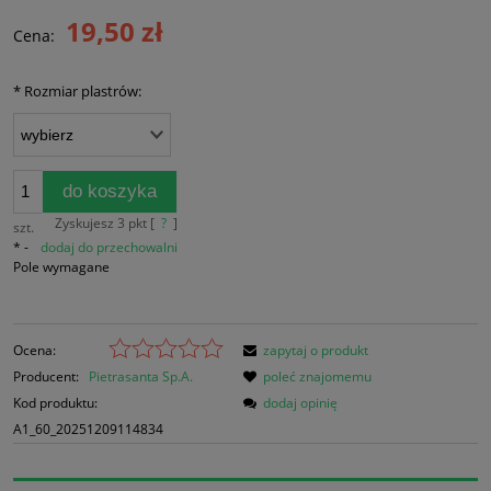
19,50 zł
Cena:
*
Rozmiar plastrów:
do koszyka
Zyskujesz
3
pkt [
?
]
szt.
*
-
dodaj do przechowalni
Pole wymagane
Ocena:
zapytaj o produkt
Producent:
Pietrasanta Sp.A.
poleć znajomemu
Kod produktu:
dodaj opinię
A1_60_20251209114834