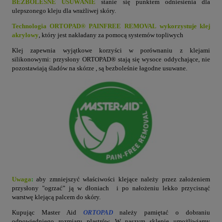
BEZBOLESNE USUWANIE
stanie się punktem odniesienia dla
ulepszonego kleju dla wrażliwej skóry.
Technologia ORTOPAD® PAINFREE REMOVAL wykorzystuje klej
akrylowy
, który jest nakładany za pomocą systemów topliwych
Klej zapewnia wyjątkowe korzyści w porównaniu z klejami
silikonowymi: przysłony ORTOPAD® stają się wysoce oddychające, nie
pozostawiają śladów na skórze , są bezboleśnie łagodne usuwane.
Uwaga
:
aby zmniejszyć właściwości klejące należy przez założeniem
przysłony "ogrzać” ją w dłoniach i po nałożeniu lekko przycisnąć
warstwę klejącą palcem do skóry.
Kupując Master Aid
ORTOPAD
należy pamiętać o dobraniu
odpowiedniego rozmiaru plastrów. W naszym sklepie umożliwiamy