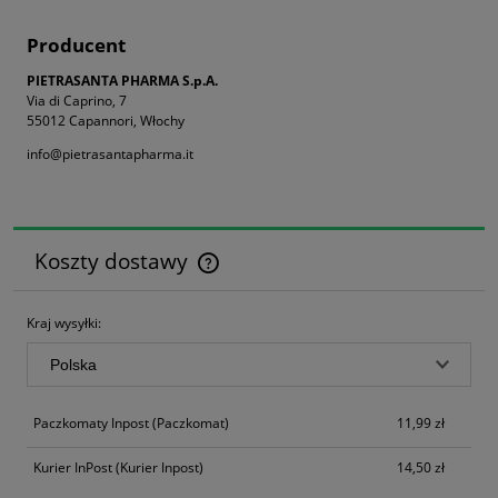
Producent
PIETRASANTA PHARMA S.p.A.
Via di Caprino, 7
55012 Capannori, Włochy
info@pietrasantapharma.it
Koszty dostawy
Cena nie zawiera ewentualnych kosztów płatności
Kraj wysyłki:
Paczkomaty Inpost
(Paczkomat)
11,99 zł
Kurier InPost
(Kurier Inpost)
14,50 zł