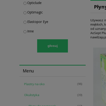
Opticlude
Płyn
Optimagic
Używasz n
Elastopor Eye
miękkich, 
od uznanyc
Inne
AoSept Plu
nawilżają 
głosuj
Menu
Plastry na oko
(96)
Okulistyka
(39)