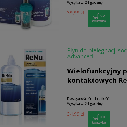
Wysyłka w:
24 godziny
39,99 zł
do
koszyka
Płyn do pielęgnacji 
Advanced
Wielofunkcyjny p
kontaktowych R
Dostępność:
średnia ilość
Wysyłka w:
24 godziny
34,99 zł
do
koszyka