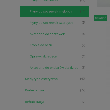
Płyny do soczewek
(27)
Płyny do soczewek miękkich
(11)
nowość
Płyny do soczewek twardych
(9)
Akcesoria do soczewek
(6)
Krople do oczu
(7)
Oprawki dziecięce
(1)
Akcesoria do okularów dla dzieci
(3)
Medycyna estetyczna
(40)
Diabetologia
(72)
Rehabilitacja
(7)