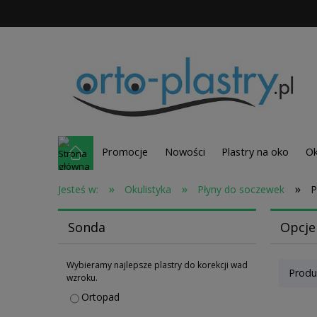
Promocje
Nowości
Plastry na oko
Ok
»
»
»
Jesteś w:
Okulistyka
Płyny do soczewek
P
Sonda
Opcje
Wybieramy najlepsze plastry do korekcji wad
Produ
wzroku.
Ortopad