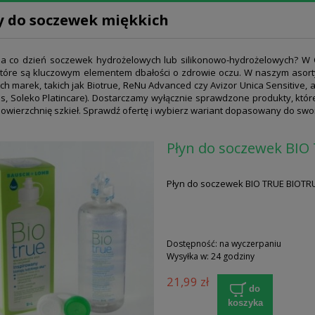
y do soczewek miękkich
a co dzień soczewek hydrożelowych lub silikonowo-hydrożelowych? W Or
które są kluczowym elementem dbałości o zdrowie oczu. W naszym asort
h marek, takich jak Biotrue, ReNu Advanced czy Avizor Unica Sensitive
s, Soleko Platincare). Dostarczamy wyłącznie sprawdzone produkty, które
powierzchnię szkieł. Sprawdź ofertę i wybierz wariant dopasowany do swo
Płyn do soczewek BIO
Płyn do soczewek BIO TRUE BIOTRU
Dostępność:
na wyczerpaniu
Wysyłka w:
24 godziny
21,99 zł
do
koszyka