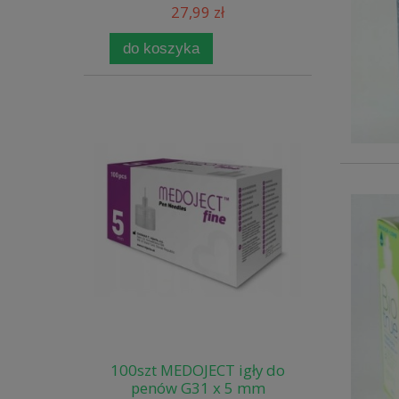
27,99 zł
do koszyka
100szt MEDOJECT igły do
penów G31 x 5 mm