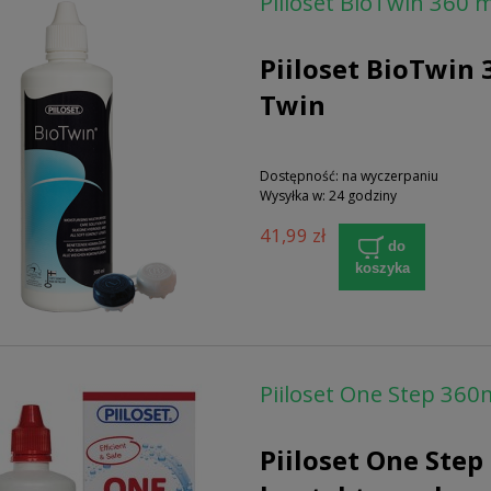
Piiloset BioTwin 360 
Piiloset BioTwin 
Twin
Dostępność:
na wyczerpaniu
Wysyłka w:
24 godziny
41,99 zł
do
koszyka
Piiloset One Step 36
Piiloset One Ste