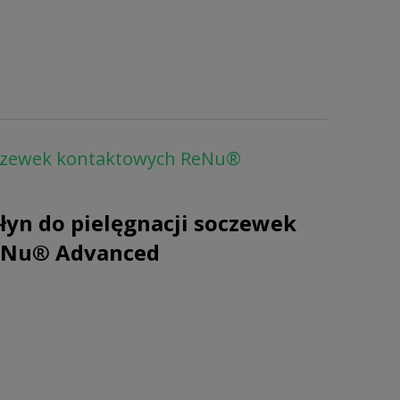
soczewek kontaktowych ReNu®
łyn do pielęgnacji soczewek
eNu® Advanced