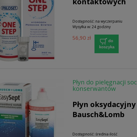
kontaktowych
Dostępność:
na wyczerpaniu
Wysyłka w:
24 godziny
56,90 zł
do
koszyka
Płyn do pielęgnacji s
konserwantów
Płyn oksydacyjny
Bausch&Lomb
Dostępność:
średnia ilość