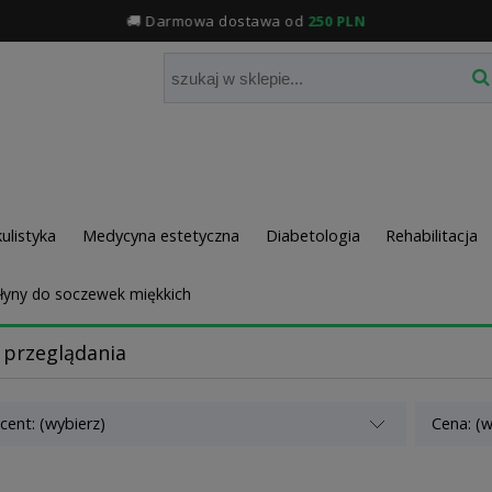
🚚 Darmowa dostawa od
250 PLN
ulistyka
Medycyna estetyczna
Diabetologia
Rehabilitacja
łyny do soczewek miękkich
 przeglądania
cent: (wybierz)
Cena: (w