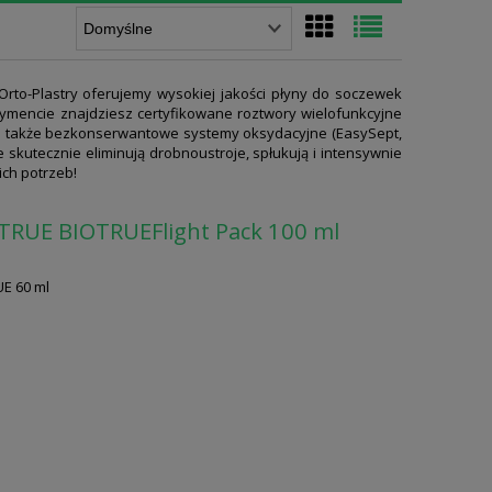
to-Plastry oferujemy wysokiej jakości płyny do soczewek
ymencie znajdziesz certyfikowane roztwory wielofunkcyjne
, a także bezkonserwantowe systemy oksydacyjne (EasySept,
 skutecznie eliminują drobnoustroje, spłukują i intensywnie
ich potrzeb!
 TRUE BIOTRUEFlight Pack 100 ml
E 60 ml