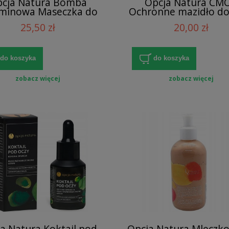
cja Natura Bomba
Opcja Natura CM
minowa Maseczka do
Ochronne mazidło do 
zy z glinką czerwoną
żurawiną
25,50 zł
20,00 zł
do koszyka
do koszyka
zobacz więcej
zobacz więcej
a Natura Koktajl pod
Opcja Natura Mleczk