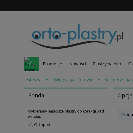
Promocje
Nowości
Plastry na oko
Ok
»
»
Jesteś w:
Pielęgnacja i Zdrowie
Kosmetyki nat
Sonda
Opcje
Wybieramy najlepsze plastry do korekcji wad
Produ
wzroku.
Ortopad