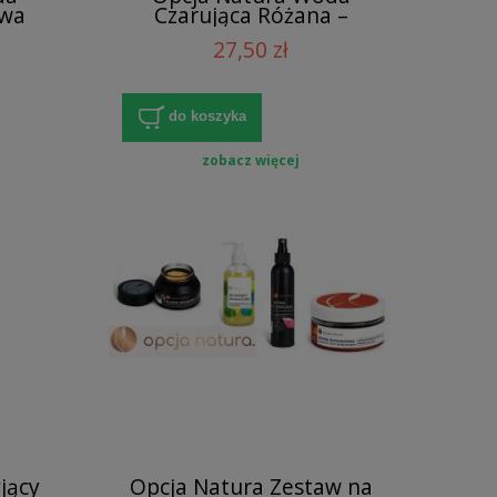
owa
Czarująca Różana –
ów
Hydrolat z Róży
27,50 zł
Damasceńskiej
do koszyka
zobacz więcej
jący
Opcja Natura Zestaw na