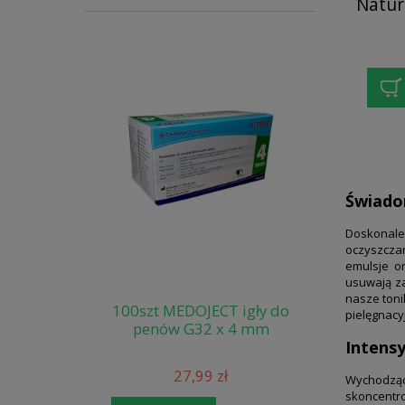
Natur
Świadom
Doskonale
oczyszczan
emulsje o
usuwają za
nasze toni
100szt MEDOJECT igły do
pielęgnacy
penów G32 x 4 mm
Intens
27,99 zł
Wychodząc
skoncentr