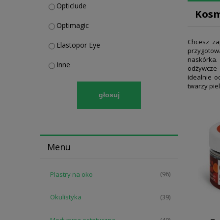
Opticlude
Kosm
Optimagic
Chcesz za
Elastopor Eye
przygotow
naskórka. 
Inne
odżywcze 
idealnie o
twarzy piel
głosuj
Menu
Plastry na oko
(96)
Okulistyka
(39)