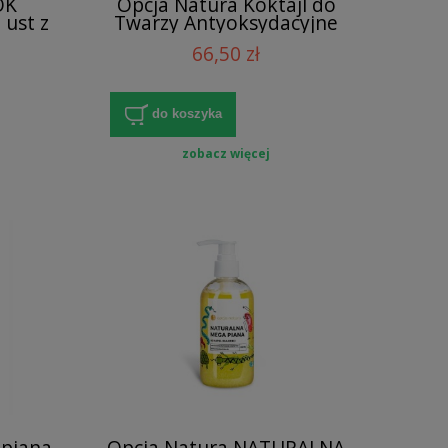
OK
Opcja Natura Koktajl do
ust z
Twarzy Antyoksydacyjne
serum na dzień Róża &
66,50 zł
Paczula 30 ml
do koszyka
zobacz więcej
opiana
Opcja Natura NATURALNA