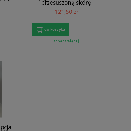
przesuszoną skórę
NIE I
121,50 zł
w1
do koszyka
zobacz więcej
pcja