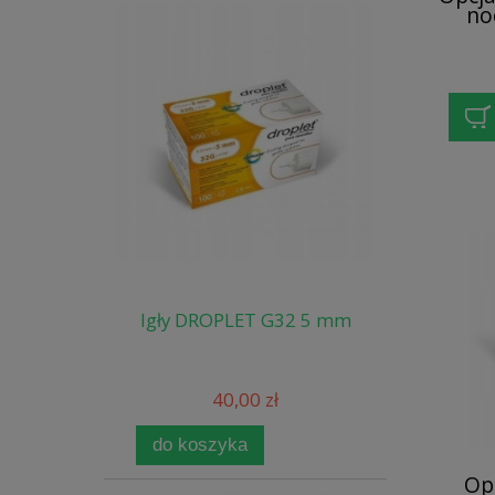
no
seru
Igły DROPLET G32 5 mm
40,00 zł
do koszyka
Op