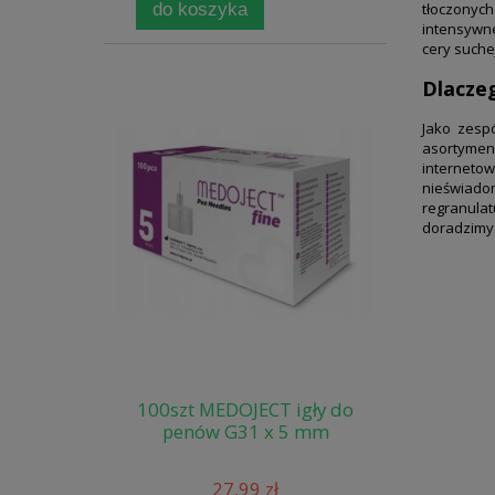
do koszyka
tłoczonych
intensywne
cery suche
Dlacze
Jako zesp
asortyment
interneto
nieświado
regranulat
doradzimy
100szt MEDOJECT igły do
penów G31 x 5 mm
27,99 zł