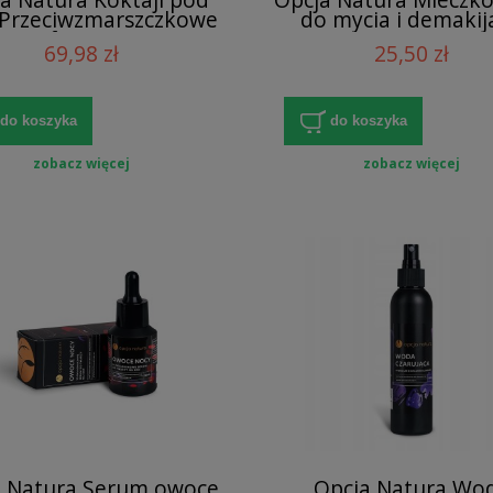
 Przeciwzmarszczkowe
do mycia i demakij
m Kofeina & Opuncja
twarzy
69,98 zł
25,50 zł
do koszyka
do koszyka
zobacz więcej
zobacz więcej
a Natura Serum owoce
Opcja Natura Wo