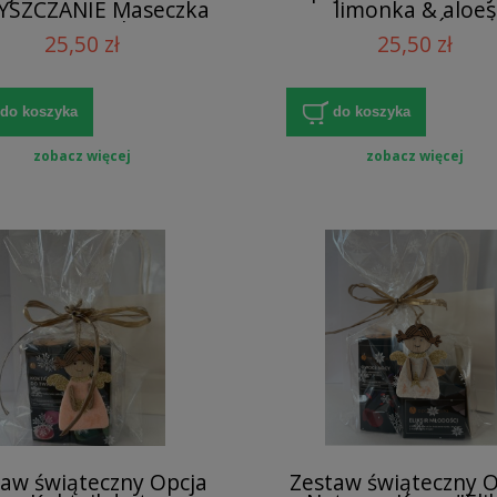
YSZCZANIE Maseczka
limonka & aloes
o twarzy z algami
NATURALNE ODŚWIEŻE
25,50 zł
25,50 zł
morskimi
OCZYSZCZENIE 2
do koszyka
do koszyka
zobacz więcej
zobacz więcej
taw świąteczny Opcja
Zestaw świąteczny O