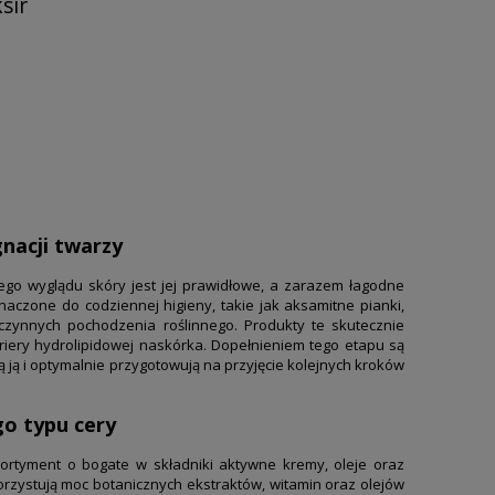
sir
Owoce
nacji twarzy
go wyglądu skóry jest jej prawidłowe, a zarazem łagodne
aczone do codziennej higieny, takie jak aksamitne pianki,
czynnych pochodzenia roślinnego. Produkty te skutecznie
riery hydrolipidowej naskórka. Dopełnieniem tego etapu są
ją ją i optymalnie przygotowują na przyjęcie kolejnych kroków
go typu cery
rtyment o bogate w składniki aktywne kremy, oleje oraz
zystują moc botanicznych ekstraktów, witamin oraz olejów