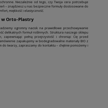
 ochronne. Niezależnie od tego, czy Twoja cera potrzebuje
nień – znajdziesz u nas bezpieczne formuły dostosowane do
mfort, miękkość i elastyczność.
 w Orto-Plastry
 kładziemy ogromny nacisk na prawidłowe przechowywanie
ć delikatnych formuł roślinnych. Struktura naszego sklepu
zapewniając pełną przejrzystość i chroniąc Cię przed
zamówienie zapakujemy w biodegradowalne materiały BIO z
um do twarzy, zapraszamy do kontaktu – chętnie pomożemy i