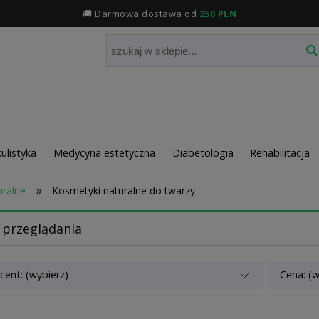
🚚 Darmowa dostawa od
250 PLN
ulistyka
Medycyna estetyczna
Diabetologia
Rehabilitacja
»
uralne
Kosmetyki naturalne do twarzy
 przeglądania
cent: (wybierz)
Cena: (w