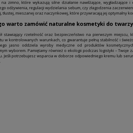
 na zimno, które wykazują silne działanie nawilżające, wygładzające i
go odżywienia, regulacji wydzielania sebum, czy złagodzenia zaczerwie
j, tłustej, mieszanej oraz naczynkowej, które przywracają jej optymalny ko
go warto zamówić naturalne kosmetyki do twarzy
ół stawiający rzetelność oraz bezpieczeństwo na pierwszym miejscu,
u w kontrolowanych warunkach, co gwarantuje pełną stabilność i świeżoś
wego jasno oddziela wyroby medyczne od produktów kosmetycznych, 
mym wyborem. Pamiętamy również o ekologii podczas logistyki – Twoje 
u. Jeśli potrzebujesz wsparcia w doborze odpowiedniego kremu lub ser
.