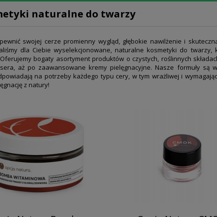
etyki naturalne do twarzy
pewnić swojej cerze promienny wygląd, głębokie nawilżenie i skuteczn
aliśmy dla Ciebie wyselekcjonowane, naturalne kosmetyki do twarzy,
Oferujemy bogaty asortyment produktów o czystych, roślinnych składach
sera, aż po zaawansowane kremy pielęgnacyjne. Nasze formuły są wo
dpowiadają na potrzeby każdego typu cery, w tym wrażliwej i wymagają
ęgnację z natury!