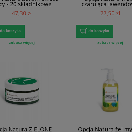
cy - 20 składnikowe
czarująca lawend
m do twarzy na noc 30
Hydrolat z kwiat
47,30 zł
27,50 zł
ml
lawendy
do koszyka
do koszyka
zobacz więcej
zobacz więcej
cja Natura ZIELONE
Opcja Natura żel my