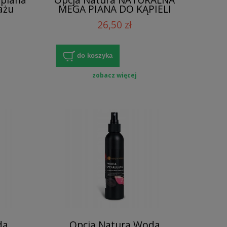
ażu
MEGA PIANA DO KĄPIELI
DLA DZIECI 200 ML
26,50 zł
do koszyka
zobacz więcej
da
Opcja Natura Woda