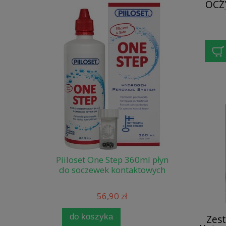
OCZ
d
Piiloset One Step 360ml płyn
do soczewek kontaktowych
56,90 zł
do koszyka
Zes