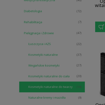
Op
Medycyna estetyczna
(40)
wita
twar
Diabetologia
(72)
Rehabilitacja
(7)
Pielęgnacja i Zdrowie
(47)
Łuszczyca i AZS
(22)
Kosmetyki naturalne
(37)
Wegańskie kosmetyki
(27)
Kosmetyki naturalne do ciała
(20)
Kosmetyki naturalne do twarzy
(14)
Naturalne kremy i mazidła
(9)
Opcj