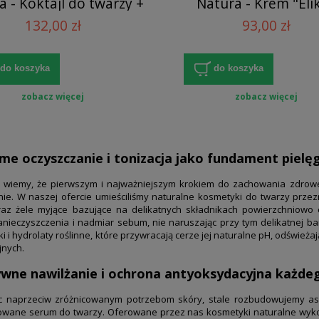
a - Koktajl do twarzy +
Natura - Krem "Elik
Koktajl pod oczy
młodości" + Serum "
132,00 zł
93,00 zł
Nocy"
do koszyka
do koszyka
zobacz więcej
zobacz więcej
e oczyszczanie i tonizacja jako fundament pielęg
 wiemy, że pierwszym i najważniejszym krokiem do zachowania zdrowe
ie. W naszej ofercie umieściliśmy naturalne kosmetyki do twarzy przezn
raz żele myjące bazujące na delikatnych składnikach powierzchniowo 
nieczyszczenia i nadmiar sebum, nie naruszając przy tym delikatnej ba
ki i hydrolaty roślinne, które przywracają cerze jej naturalne pH, odświeża
jnych.
ywne nawilżanie i ochrona antyoksydacyjna każde
 naprzeciw zróżnicowanym potrzebom skóry, stale rozbudowujemy aso
owane serum do twarzy. Oferowane przez nas kosmetyki naturalne wykor