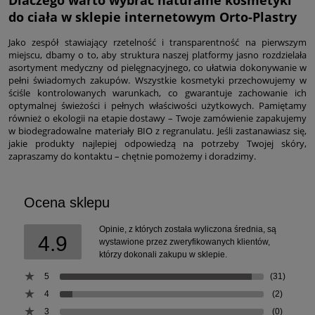
do ciała w sklepie internetowym Orto-Plastry
Jako zespół stawiający rzetelność i transparentność na pierwszym
miejscu, dbamy o to, aby struktura naszej platformy jasno rozdzielała
asortyment medyczny od pielęgnacyjnego, co ułatwia dokonywanie w
pełni świadomych zakupów. Wszystkie kosmetyki przechowujemy w
ściśle kontrolowanych warunkach, co gwarantuje zachowanie ich
optymalnej świeżości i pełnych właściwości użytkowych. Pamiętamy
również o ekologii na etapie dostawy – Twoje zamówienie zapakujemy
w biodegradowalne materiały BIO z regranulatu. Jeśli zastanawiasz się,
jakie produkty najlepiej odpowiedzą na potrzeby Twojej skóry,
zapraszamy do kontaktu – chętnie pomożemy i doradzimy.
Ocena sklepu
Opinie, z których została wyliczona średnia, są
4.9
wystawione przez zweryfikowanych klientów,
którzy dokonali zakupu w sklepie.
5
(31)
4
(2)
3
(0)