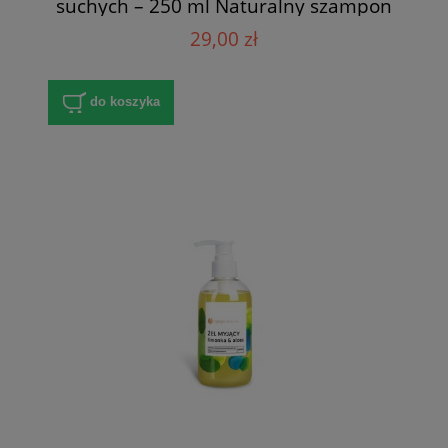
suchych – 250 ml Naturalny szampon
nawilżający do włosów suchych i
29,00 zł
puszących się
do koszyka