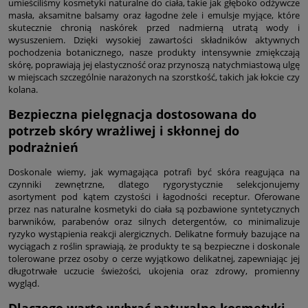
umieściliśmy kosmetyki naturalne do ciała, takie jak głęboko odżywcze
masła, aksamitne balsamy oraz łagodne żele i emulsje myjące, które
skutecznie chronią naskórek przed nadmierną utratą wody i
wysuszeniem. Dzięki wysokiej zawartości składników aktywnych
pochodzenia botanicznego, nasze produkty intensywnie zmiękczają
skórę, poprawiają jej elastyczność oraz przynoszą natychmiastową ulgę
w miejscach szczególnie narażonych na szorstkość, takich jak łokcie czy
kolana.
Bezpieczna pielęgnacja dostosowana do
potrzeb skóry wrażliwej i skłonnej do
podrażnień
Doskonale wiemy, jak wymagająca potrafi być skóra reagująca na
czynniki zewnętrzne, dlatego rygorystycznie selekcjonujemy
asortyment pod kątem czystości i łagodności receptur. Oferowane
przez nas naturalne kosmetyki do ciała są pozbawione syntetycznych
barwników, parabenów oraz silnych detergentów, co minimalizuje
ryzyko wystąpienia reakcji alergicznych. Delikatne formuły bazujące na
wyciągach z roślin sprawiają, że produkty te są bezpieczne i doskonale
tolerowane przez osoby o cerze wyjątkowo delikatnej, zapewniając jej
długotrwałe uczucie świeżości, ukojenia oraz zdrowy, promienny
wygląd.
Dlaczego warto wybrać naturalne kosmetyki