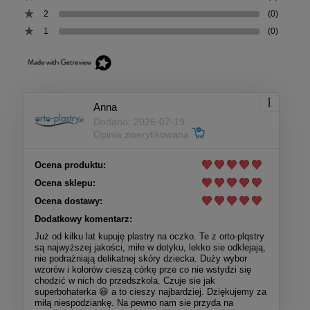
2
(0)
1
(0)
Anna
Dodano: 2026-07-19
Opinia zweryfikowana
Ocena produktu:
Ocena sklepu:
Ocena dostawy:
Dodatkowy komentarz:
Już od kilku lat kupuję plastry na oczko. Te z orto-plqstry
są najwyższej jakości, miłe w dotyku, lekko sie odklejają,
nie podrażniają delikatnej skóry dziecka. Duży wybor
wzorów i kolorów cieszą córkę prze co nie wstydzi się
chodzić w nich do przedszkola. Czuje sie jak
superbohaterka 😃 a to cieszy najbardziej. Dziękujemy za
miłą niespodziankę. Na pewno nam sie przyda na