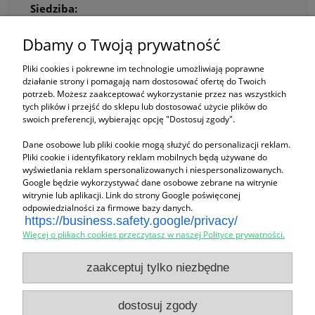
Siedziba:
ZN Marta Tabisz
ul. Popowicka 82/3
Dbamy o Twoją prywatność
54-237 Wrocław, woj. dolnośląskie
Korespondencja:
Pliki cookies i pokrewne im technologie umożliwiają poprawne
działanie strony i pomagają nam dostosować ofertę do Twoich
ul. Skrzydlata 13
potrzeb. Możesz zaakceptować wykorzystanie przez nas wszystkich
51-180 Szymanów, woj. dolnośląskie
tych plików i przejść do sklepu lub dostosować użycie plików do
Kontakt:
swoich preferencji, wybierając opcję "Dostosuj zgody".
Tel:
695 744 434
Email:
zn_mt@wp.pl
Dane osobowe lub pliki cookie mogą służyć do personalizacji reklam.
Firma:
Pliki cookie i identyfikatory reklam mobilnych będą używane do
wyświetlania reklam spersonalizowanych i niespersonalizowanych.
NIP:
759-104-90-29
Google będzie wykorzystywać dane osobowe zebrane na witrynie
REGON:
021373584
witrynie lub aplikacji. Link do strony Google poświęconej
odpowiedzialności za firmowe bazy danych.
https://business.safety.google/privacy/
Więcej o plikach cookies przeczytasz w naszej Polityce prywatności.
Zakupy
zaakceptuj tylko niezbędne
Pomoc
dostosuj zgody
Moje konto