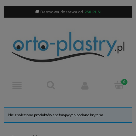
🚚 Darmowa dostawa od
250 PLN
Nie znaleziono produktów spełniających podane kryteria.