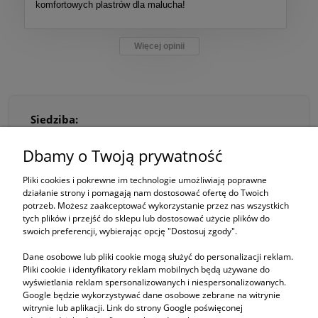
komfortowych plastrów dla malucha!
Więcej opinii
Siedziba:
ZN Marta Tabisz
ul. Popowicka 82/3
Dbamy o Twoją prywatność
54-237 Wrocław, woj. dolnośląskie
Korespondencja:
Pliki cookies i pokrewne im technologie umożliwiają poprawne
działanie strony i pomagają nam dostosować ofertę do Twoich
ul. Skrzydlata 13
potrzeb. Możesz zaakceptować wykorzystanie przez nas wszystkich
51-180 Szymanów, woj. dolnośląskie
tych plików i przejść do sklepu lub dostosować użycie plików do
Kontakt:
swoich preferencji, wybierając opcję "Dostosuj zgody".
Tel:
695 744 434
Email:
zn_mt@wp.pl
Dane osobowe lub pliki cookie mogą służyć do personalizacji reklam.
Firma:
Pliki cookie i identyfikatory reklam mobilnych będą używane do
wyświetlania reklam spersonalizowanych i niespersonalizowanych.
NIP:
759-104-90-29
Google będzie wykorzystywać dane osobowe zebrane na witrynie
REGON:
021373584
witrynie lub aplikacji. Link do strony Google poświęconej