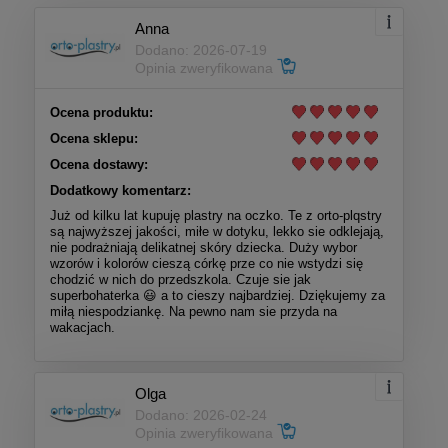
Anna
Dodano: 2026-07-19
Opinia zweryfikowana
Ocena produktu:
Ocena sklepu:
Ocena dostawy:
Dodatkowy komentarz:
Już od kilku lat kupuję plastry na oczko. Te z orto-plqstry
są najwyższej jakości, miłe w dotyku, lekko sie odklejają,
nie podrażniają delikatnej skóry dziecka. Duży wybor
wzorów i kolorów cieszą córkę prze co nie wstydzi się
chodzić w nich do przedszkola. Czuje sie jak
superbohaterka 😃 a to cieszy najbardziej. Dziękujemy za
miłą niespodziankę. Na pewno nam sie przyda na
wakacjach.
Olga
Dodano: 2026-02-24
Opinia zweryfikowana