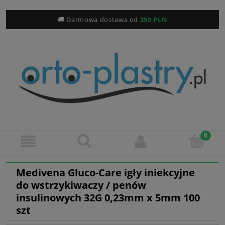
🚚 Darmowa dostawa od
250 PLN
Medivena Gluco-Care igły iniekcyjne
do wstrzykiwaczy / penów
insulinowych 32G 0,23mm x 5mm 100
szt