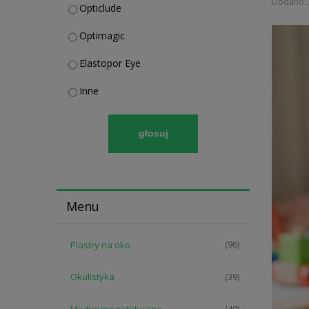
Dodano:
Opticlude
Optimagic
Elastopor Eye
Inne
głosuj
Menu
Plastry na oko
(96)
Okulistyka
(39)