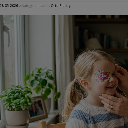
28-05-2026
w kategorii:
-
autor:
Orto-Plastry