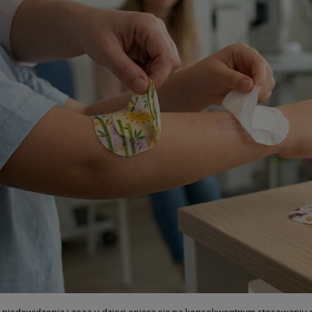
 niedowidzenia i zeza u dzieci opiera się na konsekwentnym stosowaniu obt