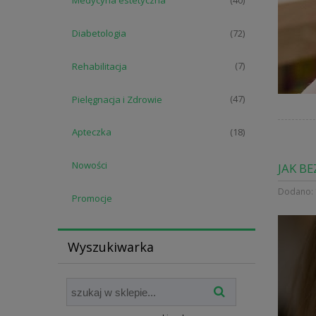
Medycyna estetyczna
(40)
Diabetologia
(72)
Rehabilitacja
(7)
Pielęgnacja i Zdrowie
(47)
Apteczka
(18)
Nowości
JAK B
Dodano:
Promocje
Wyszukiwarka