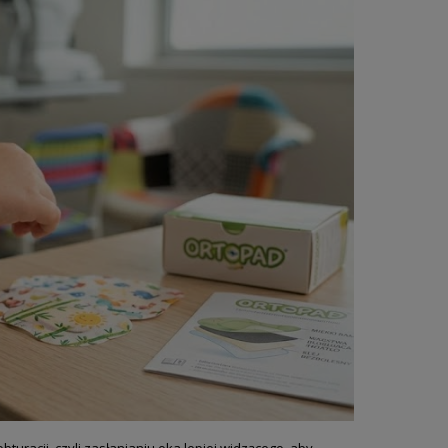
uracji, czyli zasłanianiu oka lepiej widzącego, aby