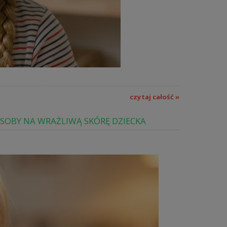
czytaj całość »
OSOBY NA WRAŻLIWĄ SKÓRĘ DZIECKA