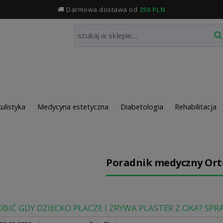
🚚 Darmowa dostawa od
250 PLN
ulistyka
Medycyna estetyczna
Diabetologia
Rehabilitacja
Poradnik medyczny Ort
OBIĆ GDY DZIECKO PŁACZE I ZRYWA PLASTER Z OKA? S