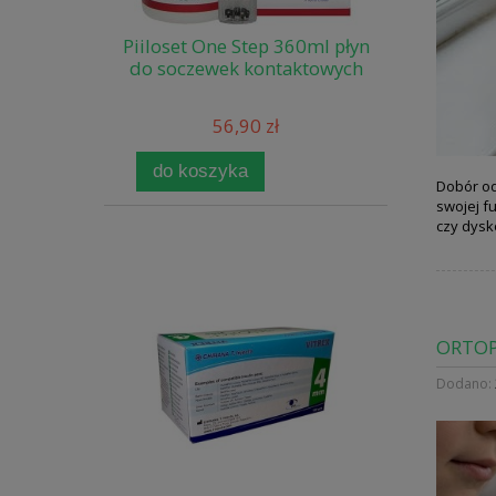
Piiloset One Step 360ml płyn
do soczewek kontaktowych
56,90 zł
do koszyka
Dobór od
swojej f
czy dysk
ORTOP
Dodano: