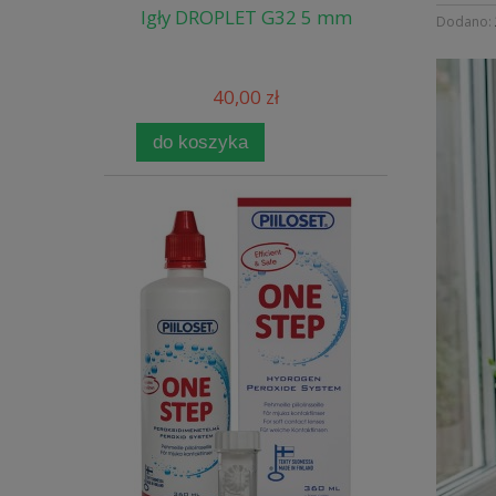
Igły DROPLET G32 5 mm
Dodano:
40,00 zł
do koszyka