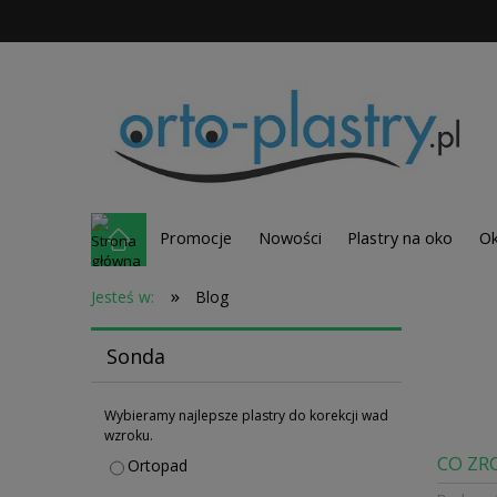
Promocje
Nowości
Plastry na oko
Ok
»
Jesteś w:
Blog
Sonda
Wybieramy najlepsze plastry do korekcji wad
wzroku.
CO ZR
Ortopad