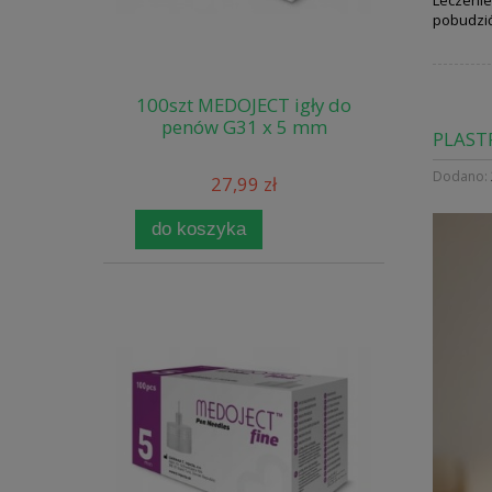
pobudzić
100szt MEDOJECT igły do
penów G31 x 5 mm
PLAST
Dodano:
27,99 zł
do koszyka